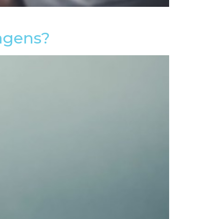
agens?